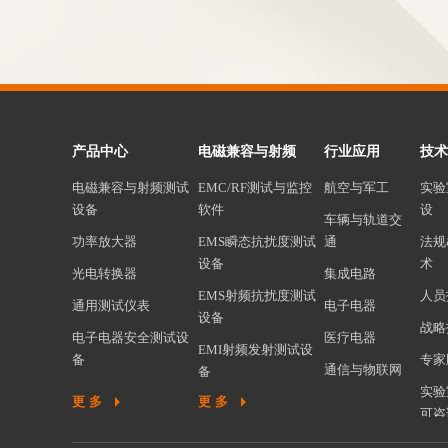
产品中心
电磁兼容与射频
行业应用
技术
电磁兼容与射频测试
EMC/RF测试与监控
航空与军工
实验
设备
软件
设
车辆与轨道交
功率放大器
EMS瞬态抗扰度测试
通
法规
设备
术
光电转换器
集成电路
EMS射频抗扰度测试
人员
通用测试仪表
电子电器
设备
战略
电子电器安全测试设
医疗电器
EMI射频发射测试设
备
专家
通信与物联网
备
机器人安全测试设备
实验
更多
更多
谐波闪烁测试设备
可咨
环境可靠性试验设备
EMC测试系统集成