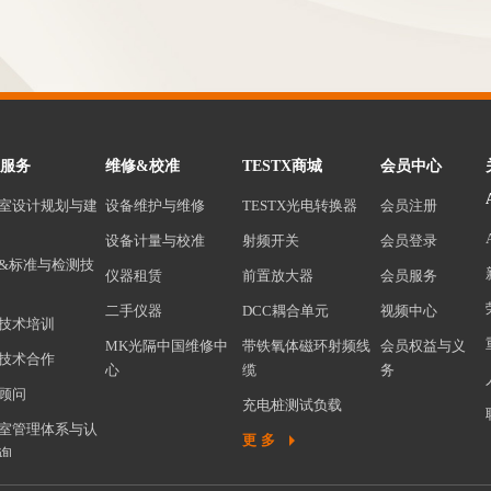
服务
维修&校准
TESTX商城
会员中心
室设计规划与建
设备维护与维修
TESTX光电转换器
会员注册
设备计量与校准
射频开关
会员登录
&标准与检测技
仪器租赁
前置放大器
会员服务
二手仪器
DCC耦合单元
视频中心
技术培训
MK光隔中国维修中
带铁氧体磁环射频线
会员权益与义
技术合作
心
缆
务
顾问
充电桩测试负载
室管理体系与认
前置放大器保护器
更多
询
CCTV监控系统